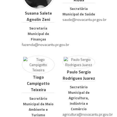
Secretária
Susana Salete
Municipal de Saúde
Agnolin Zeni
saude@novacantu.pr.gov.br
Secretaria
Municipal de
Finanças
fazenda@novacantu.pr.gov.br
Paulo Sergio
Tiago
Rodrigues Juarez
Campigotto
Secretário
Teixeira
Municipal de
Agricultura,
Secretário
Indústria e
Municipal de Meio
Comércio
Ambiente e
agricultura@novacantu.pr.gov.br
Turismo