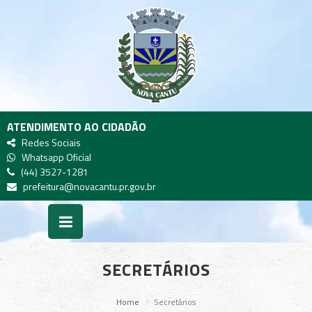
ATENDIMENTO AO CIDADÃO
Redes Sociais
Whatsapp Oficial
(44) 3527-1281
prefeitura@novacantu.pr.gov.br
SECRETÁRIOS
Home
Secretários